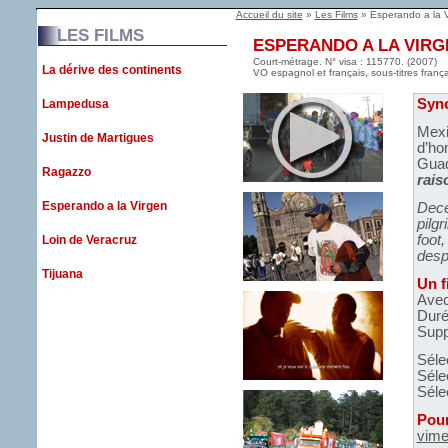
Accueil du site
»
Les Films
» Esperando a la 
LES FILMS
ESPERANDO A LA VIRG
Court-métrage. N° visa : 115770. (2007)
La dérive des continents
VO espagnol et français, sous-titres franç
Syn
Lampedusa
Mexi
Justin de Martigues
d’ho
Guad
Ragazzo
rais
Esperando a la Virgen
Dece
pilg
foot,
Loin de Veracruz
desp
Tijuana
Un f
Avec
Duré
Supp
Séle
Séle
Séle
Pour
vime