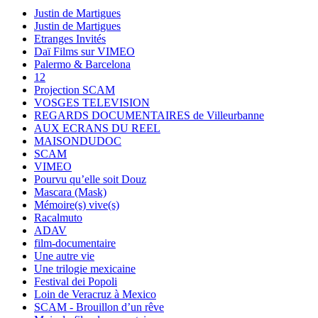
Justin de Martigues
Justin de Martigues
Etranges Invités
Daï Films sur VIMEO
Palermo & Barcelona
12
Projection SCAM
VOSGES TELEVISION
REGARDS DOCUMENTAIRES de Villeurbanne
AUX ECRANS DU REEL
MAISONDUDOC
SCAM
VIMEO
Pourvu qu’elle soit Douz
Mascara (Mask)
Mémoire(s) vive(s)
Racalmuto
ADAV
film-documentaire
Une autre vie
Une trilogie mexicaine
Festival dei Popoli
Loin de Veracruz à Mexico
SCAM - Brouillon d’un rêve