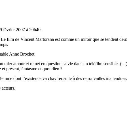
 9 février 2007 à 20h40.
) Le film de Vincent Martorana est comme un miroir que se tendent deux g
emps.
quable Anne Brochet.
ier amour et remet en question sa vie dans un téléfilm sensible. (…) I
t présent, fantasme et quotidien ?
mme dont l’existence va chavirer suite à des retrouvailles inattendues
 acteurs.