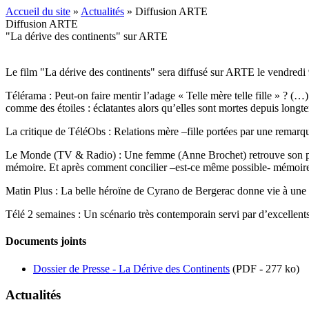
Accueil du site
»
Actualités
» Diffusion ARTE
Diffusion ARTE
"La dérive des continents" sur ARTE
Le film "La dérive des continents" sera diffusé sur ARTE le vendredi
Télérama :
Peut-on faire mentir l’adage « Telle mère telle fille » ? (…
comme des étoiles : éclatantes alors qu’elles sont mortes depuis longt
La critique de TéléObs :
Relations mère –fille portées par une remar
Le Monde (TV & Radio) :
Une femme (Anne Brochet) retrouve son prem
mémoire. Et après comment concilier –est-ce même possible- mémoire e
Matin Plus :
La belle héroïne de Cyrano de Bergerac donne vie à une fe
Télé 2 semaines :
Un scénario très contemporain servi par d’excellents
Documents joints
Dossier de Presse - La Dérive des Continents
(PDF - 277 ko)
Actualités